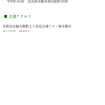
〒630-0135 奈良県生駒市南田原町1039
■ 交通アクセス
近鉄奈良線生駒駅より
奈良交通バス・
新生駒台
北口下車 徒歩5分
近鉄奈良線生駒駅・東生駒駅より
タクシーにて
10分
近鉄奈良線学園前駅より
タクシーにて18分
近鉄けいはんな線白庭台駅より
タクシーにて6
分
駐車場20台
近隣詳細マップ＞